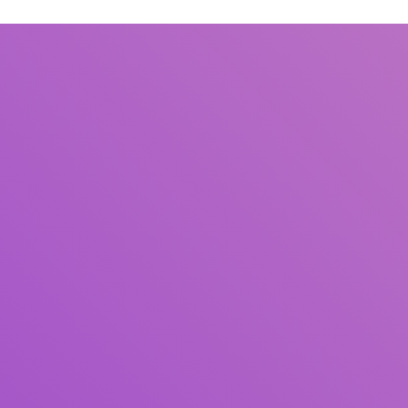
Judul
Pengarang
Subjek
ISBN/ISSN
Tipe Koleksi
Lokasi
GMD