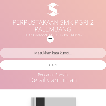
PERPUSTAKAAN SMK PGRI 2
PALEMBANG
PERPUSTAKAAN SMK PGRI 2 PALEMBANG
CARI
Pencarian Spesifik
Detail Cantuman