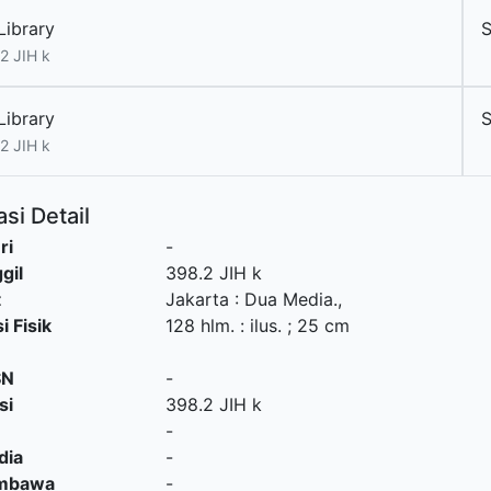
Library
2 JIH k
Library
2 JIH k
si Detail
ri
-
gil
398.2 JIH k
t
Jakarta
:
Dua Media
.,
i Fisik
128 hlm. : ilus. ; 25 cm
SN
-
si
398.2 JIH k
-
dia
-
embawa
-