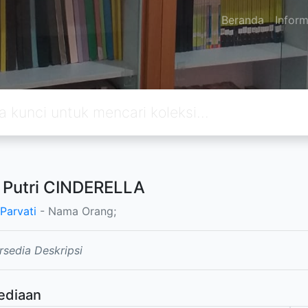
Beranda
Inform
 Putri CINDERELLA
 Parvati
- Nama Orang;
rsedia Deskripsi
ediaan