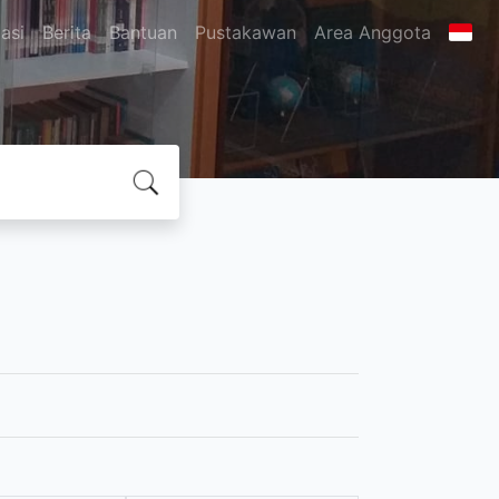
asi
Berita
Bantuan
Pustakawan
Area Anggota