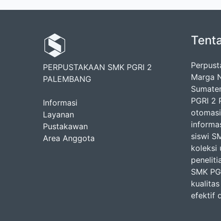
Tent
Perpust
PERPUSTAKAAN SMK PGRI 2
Marga N
PALEMBANG
Sumater
PGRI 2 
Informasi
otomasi
Layanan
informa
Pustakawan
siswi S
Area Anggota
koleksi
peneliti
SMK PGR
kualita
efektif