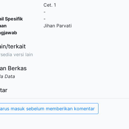
Cet. 1
-
il Spesifik
-
aan
Jihan Parvati
ngjawab
ain/terkait
sedia versi lain
an Berkas
da Data
tar
arus masuk sebelum memberikan komentar