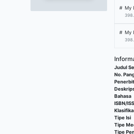
#
My 
398.
#
My 
398.
Informa
Judul Se
No. Pang
Penerbi
Deskrips
Bahasa
ISBN/IS
Klasifika
Tipe Isi
Tipe Me
Tipe P