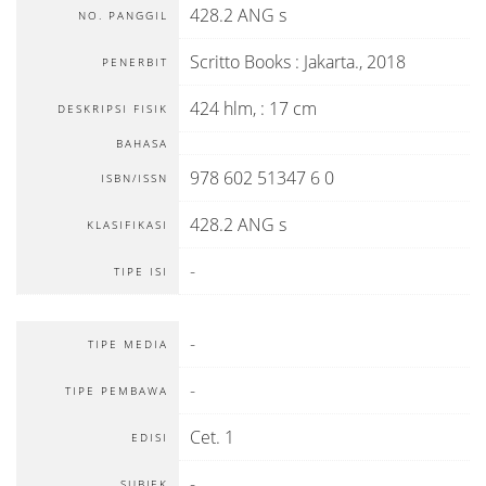
428.2 ANG s
NO. PANGGIL
Scritto Books
:
Jakarta
.,
2018
PENERBIT
424 hlm, : 17 cm
DESKRIPSI FISIK
BAHASA
978 602 51347 6 0
ISBN/ISSN
428.2 ANG s
KLASIFIKASI
-
TIPE ISI
-
TIPE MEDIA
-
TIPE PEMBAWA
Cet. 1
EDISI
-
SUBJEK