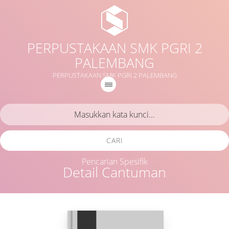
PERPUSTAKAAN SMK PGRI 2
PALEMBANG
PERPUSTAKAAN SMK PGRI 2 PALEMBANG
CARI
Pencarian Spesifik
Detail Cantuman