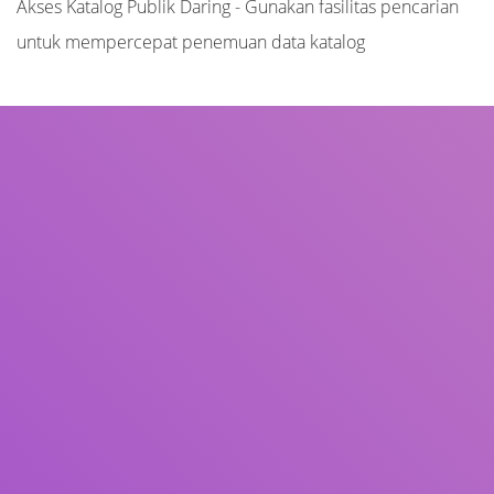
Akses Katalog Publik Daring - Gunakan fasilitas pencarian
untuk mempercepat penemuan data katalog
Judul
Pengarang
Subjek
ISBN/ISSN
Tipe Koleksi