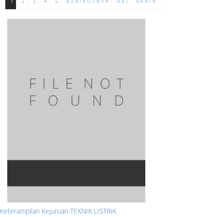
1
2
3
4
5
BERIKUTNYA
HAL. AKHIR
Keterampilan Kejuruan TEKNIK LISTRIK