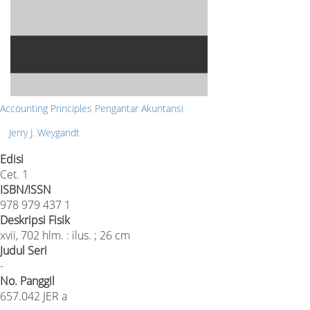
Accounting Principles Pengantar Akuntansi
Jerry J. Weygandt
Edisi
Cet. 1
ISBN/ISSN
978 979 437 1
Deskripsi Fisik
xvii, 702 hlm. : ilus. ; 26 cm
Judul Seri
-
No. Panggil
657.042 JER a