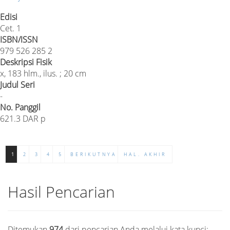
Edisi
Cet. 1
ISBN/ISSN
979 526 285 2
Deskripsi Fisik
x, 183 hlm., ilus. ; 20 cm
Judul Seri
-
No. Panggil
621.3 DAR p
1
2
3
4
5
BERIKUTNYA
HAL. AKHIR
Hasil Pencarian
Ditemukan
974
dari pencarian Anda melalui kata kunci: