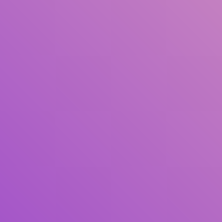
Pengarang
Subjek
ISBN/ISSN
Tipe Koleksi
Lokasi
GMD
Cari