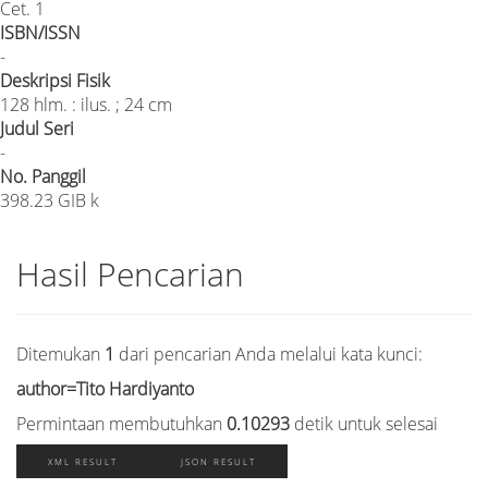
Cet. 1
ISBN/ISSN
-
Deskripsi Fisik
128 hlm. : ilus. ; 24 cm
Judul Seri
-
No. Panggil
398.23 GIB k
Hasil Pencarian
Ditemukan
1
dari pencarian Anda melalui kata kunci:
author=Tito Hardiyanto
Permintaan membutuhkan
0.10293
detik untuk selesai
XML RESULT
JSON RESULT